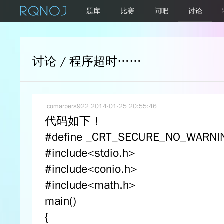
题库
比赛
问吧
讨论
讨论 / 程序超时……
comarpers922
2014-01-25 20:55:46
代码如下！
#define _CRT_SECURE_NO_WARNI
#include<stdio.h>
#include<conio.h>
#include<math.h>
main()
{