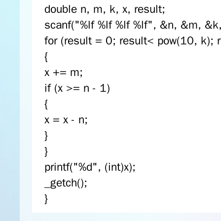
double n, m, k, x, result;
scanf("%lf %lf %lf %lf", &n, &m, &k,
for (result = 0; result< pow(10, k); 
{
x += m;
if (x >= n - 1)
{
x = x - n;
}
}
printf("%d", (int)x);
_getch();
}