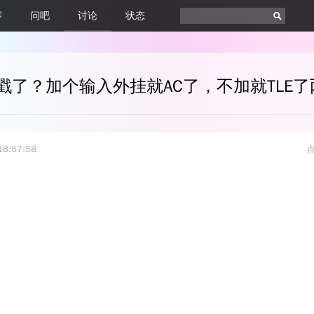
赛
问吧
讨论
状态
18:57:58