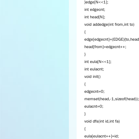
}edge[N<<1];
int edgecnt;
int head[N];
void addedge(int from,int to)
{
edge[edgecnt]=(EDGE){to,head[
head[from]=edgecnt++;
}
int eula[N<<1];
int eulacnt;
void init()
{
edgecnt=0;
memset(head,-1,sizeof(head));
eulacnt=0;
}
void dfs(int id,int fa)
{
eula[eulacnt++]=id;