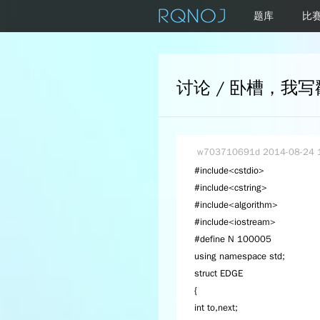
题库
比
w703710691d
2014-08-24 
#include<cstdio>
#include<cstring>
#include<algorithm>
#include<iostream>
#define N 100005
using namespace std;
struct EDGE
{
int to,next;