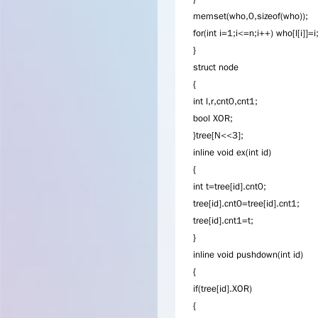
memset(who,0,sizeof(who));
for(int i=1;i<=n;i++) who[l[i]]=i
}
struct node
{
int l,r,cnt0,cnt1;
bool XOR;
}tree[N<<3];
inline void ex(int id)
{
int t=tree[id].cnt0;
tree[id].cnt0=tree[id].cnt1;
tree[id].cnt1=t;
}
inline void pushdown(int id)
{
if(tree[id].XOR)
{