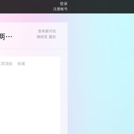
登录
注册账号
发布新讨论
讨论 / 卧槽，我写戳了？加个输入外挂就AC了，不加就TLE了两个点
跳转至
题目
点我顶贴
收藏