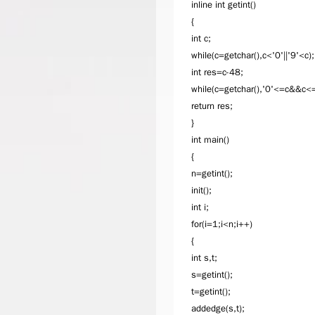
inline int getint()
{
int c;
while(c=getchar(),c<'0'||'9'<c);
int res=c-48;
while(c=getchar(),'0'<=c&&c<
return res;
}
int main()
{
n=getint();
init();
int i;
for(i=1;i<n;i++)
{
int s,t;
s=getint();
t=getint();
addedge(s,t);