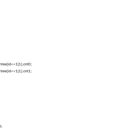
+tree[id<<1|1].cnt0;
+tree[id<<1|1].cnt1;
0;