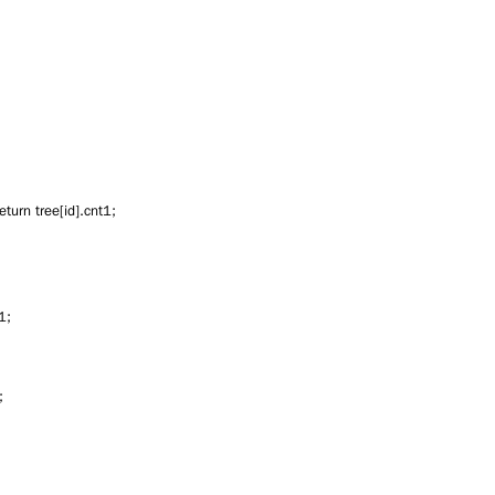
return tree[id].cnt1;
1;
;