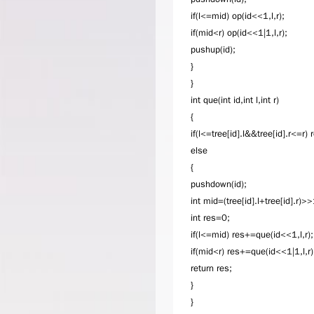
if(l<=mid) op(id<<1,l,r);
if(mid<r) op(id<<1|1,l,r);
pushup(id);
}
}
int que(int id,int l,int r)
{
if(l<=tree[id].l&&tree[id].r<=r) 
else
{
pushdown(id);
int mid=(tree[id].l+tree[id].r)>>
int res=0;
if(l<=mid) res+=que(id<<1,l,r);
if(mid<r) res+=que(id<<1|1,l,r)
return res;
}
}