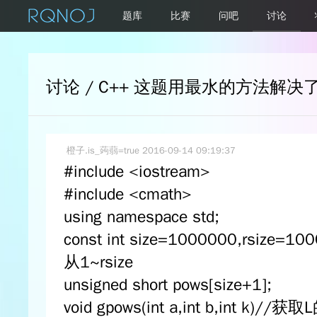
题库
比赛
问吧
讨论
讨论 / C++ 这题用最水的方法解决
橙子.is_蒟蒻=true
2016-09-14 09:19:37
#include <iostream>
#include <cmath>
using namespace std;
const int size=1000000,rsiz
从1~rsize
unsigned short pows[size+1];
void gpows(int a,int b,int k