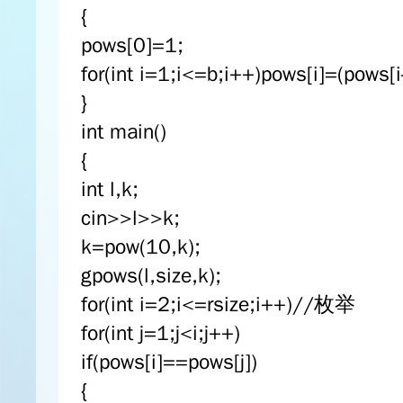
{
pows[0]=1;
for(int i=1;i<=b;i++)pows[i]=(pows[
}
int main()
{
int l,k;
cin>>l>>k;
k=pow(10,k);
gpows(l,size,k);
for(int i=2;i<=rsize;i++)//枚举
for(int j=1;j<i;j++)
if(pows[i]==pows[j])
{