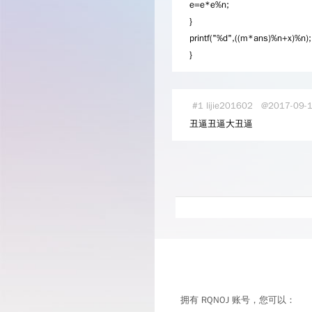
e=e*e%n;
}
printf("%d",((m*ans)%n+x)%n);
}
#1
lijie201602
@2017-09-1
丑逼丑逼大丑逼
拥有 RQNOJ 账号，您可以：