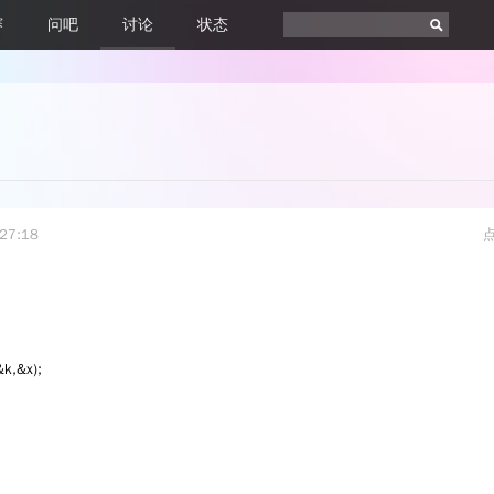
赛
问吧
讨论
状态
27:18
k,&x);