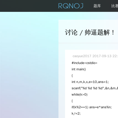
题库
比
讨论 / 帅逼题解！
caoyue2017
2017-09-13 22:
#include<cstdio>
int main()
{
int n,m,k,x,e=10,ans=1;
scanf("%d %d %d %d",&n,&m,&
while(k>0)
{
if(k%2==1) ans=e*ans%n;
k/=2;