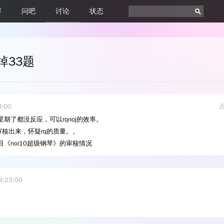
赛
问吧
讨论
状态
掉33题
3:00
星期了都没反应，可以rqnoj的效率。
审核出来，怀疑rq的质量。。
《noi10超级钢琴》的审核情况
3:23:00