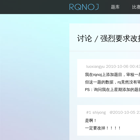
题库
比
讨论 / 强烈要求改
luoxiangyu
2010-10-06 00:4
我在rqnoj上添加题目，审核一
但这一题的数据，rq竟然没有
PS：询问我在上星期添加的题目
#1
shiyong
@2010-10-05 2
是啊！
一定要改掉！！！！