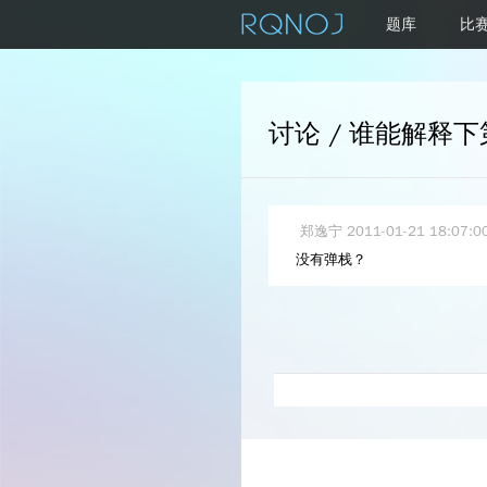
题库
比
讨论 / 谁能解释
郑逸宁
2011-01-21 18:07:0
没有弹栈？