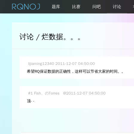
题库
比赛
问吧
讨论
讨论 / 烂数据。。。
lijiaming12340
2011-12-07 04:50:00
希望RQ保证数据的正确性，这样可以节省大家的时间。。
#1
Fish、のTorres
@2011-12-07 04:50:00
顶- -