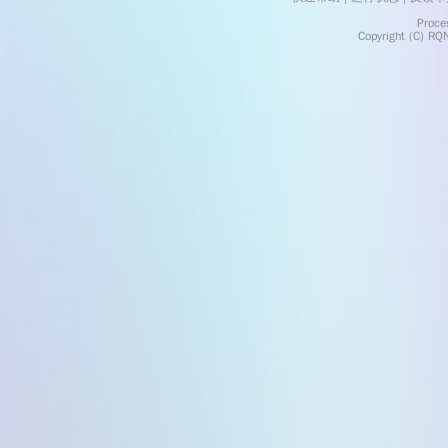
    Processed in 0.0029	Second(s)
