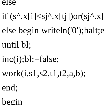
else
if (s^.x[i]<sj^.x[tj])or(sj^.x[
else begin writeln('0');halt;
until bl;
inc(i);bl:=false;
work(i,s1,s2,t1,t2,a,b);
end;
begin