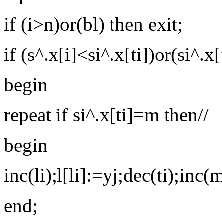
if (i>n)or(bl) then exit;
if (s^.x[i]<si^.x[ti])or(si^.x
begin
repeat if si^.x[ti]=m then//
begin
inc(li);l[li]:=yj;dec(ti);inc(
end;