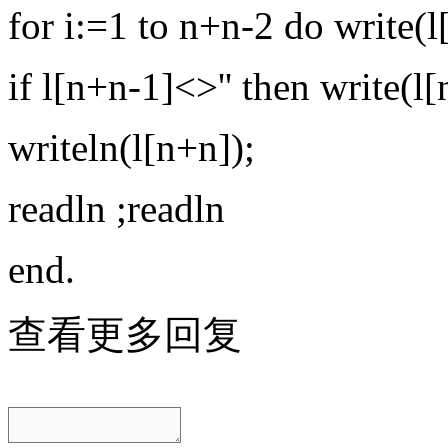
for i:=1 to n+n-2 do write(l[i]
if l[n+n-1]<>'' then write(l[n+
writeln(l[n+n]);
readln ;readln
end.
查看更多回复