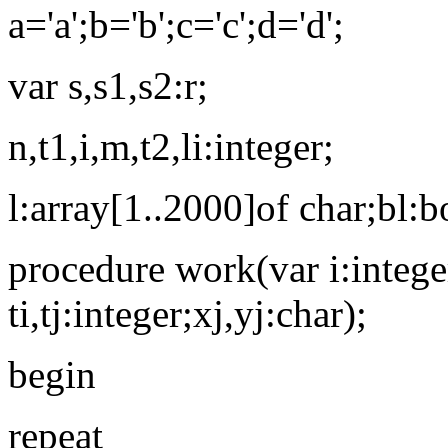
a='a';b='b';c='c';d='d';
var s,s1,s2:r;
n,t1,i,m,t2,li:integer;
l:array[1..2000]of char;bl:b
procedure work(var i:integer
ti,tj:integer;xj,yj:char);
begin
repeat