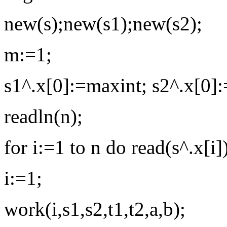
new(s);new(s1);new(s2);
m:=1;
s1^.x[0]:=maxint; s2^.x[0]
readln(n);
for i:=1 to n do read(s^.x[i]
i:=1;
work(i,s1,s2,t1,t2,a,b);