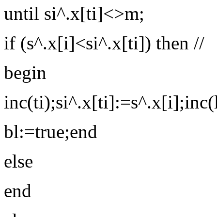
until si^.x[ti]<>m;
if (s^.x[i]<si^.x[ti]) then //
begin
inc(ti);si^.x[ti]:=s^.x[i];inc(l
bl:=true;end
else
end