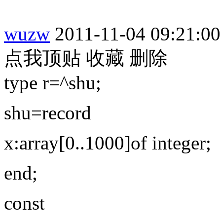
wuzw
2011-11-04 09:21:00
点我顶贴
收藏
删除
type r=^shu;
shu=record
x:array[0..1000]of integer;
end;
const