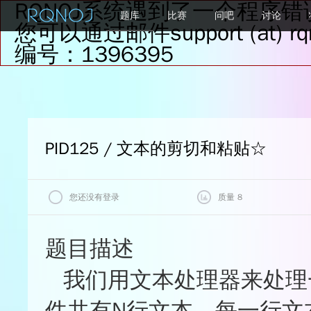
RQNOJ系统遇到了一个程序错
题库
比赛
问吧
讨论
您可以通过邮件support (at
编号：1396395
PID125 / 文本的剪切和粘贴
☆
您还没有登录
质量 8
我的状态
题目评价
题目描述
质量
我们用文本处理器来处理
查看最后一次评测记录
★★★★★
★★★★☆
0%
件共有N行文本，每一行文