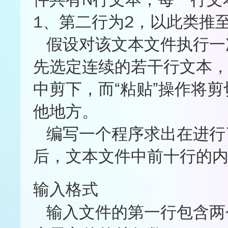
★★★☆☆
0%
1、第二行为2，以此类推
★★☆☆☆
0%
★☆☆☆☆
25%
假设对该文本文件执行一
★
★
★
★
☆
先选定连续的若干行文本，
中剪下，而“粘贴”操作将
他地方。
编写一个程序求出在进行
后，文本文件中前十行的
输入格式
输入文件的第一行包含两