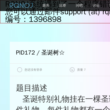
RQNOJ系统遇到了一个程序错
题库
比赛
问吧
讨论
您可以通过邮件support (at
编号：1396898
PID172 / 圣诞树
☆
您还没有登录
质量 7
我的状态
题目评价
题目描述
质量
圣诞特别礼物挂在一棵圣
查看最后一次评测记录
★★★★★
6
★★★★☆
0%
件礼物，每件礼物都有一