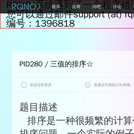
RQNOJ系统遇到了一个程序错
题库
比赛
问吧
讨论
您可以通过邮件support (at
编号：1396818
PID280 / 三值的排序
☆
您还没有登录
质量还不能统计出来哦~
我的状态
题目评价
题目描述
质量
排序是一种很频繁的计算
查看最后一次评测记录
★★★★★
0%
★★★★☆
0%
排序问题。一个实际的例