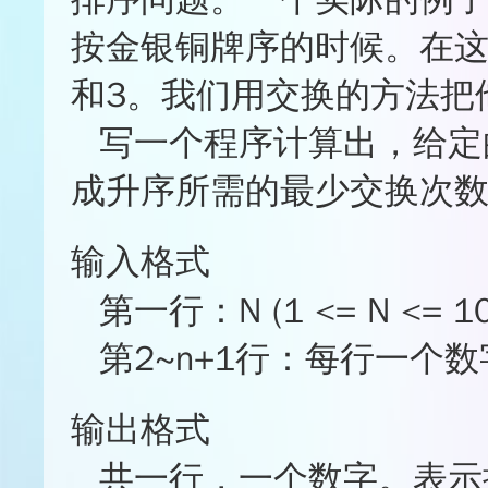
★★★☆☆
0%
按金银铜牌序的时候。在这
★★☆☆☆
0%
★☆☆☆☆
0%
和3。我们用交换的方法把
★
★
★
★
☆
写一个程序计算出，给定的
成升序所需的最少交换次
输入格式
第一行：N (1 <= N <= 10
第2~n+1行：每行一个数
输出格式
共一行，一个数字。表示