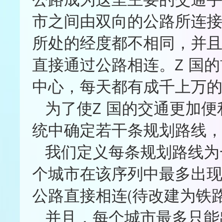
★★★☆☆
0%
市之间由双向的公路所连接
★★☆☆☆
0%
★☆☆☆☆
0%
所处的经度都不相同，并
★
★
★
★
☆
直接通过公路相连。Z 国的
中心，每天都有成千上万的
为了使Z 国的交通更加便
统中确定若干条规划路线
我们定义每条规划路线为
个城市在该序列中最多出
公路直接相连(待改建为铁路
并且，每个城市最多只能