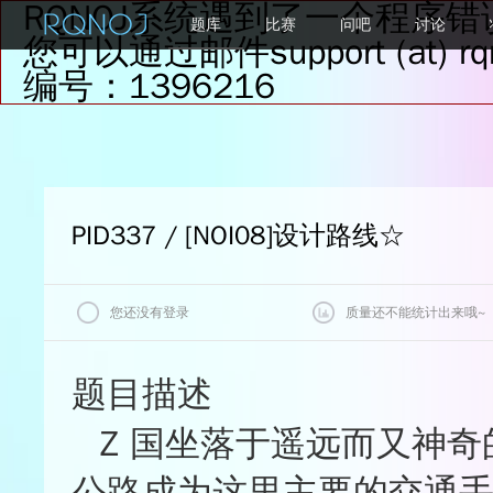
RQNOJ系统遇到了一个程序错
题库
比赛
问吧
讨论
您可以通过邮件support (at
编号：1396216
PID337 / [NOI08]设计路线
☆
您还没有登录
质量还不能统计出来哦~
我的状态
题目评价
题目描述
质量
Z 国坐落于遥远而又神奇
查看最后一次评测记录
★★★★★
0%
★★★★☆
0%
公路成为这里主要的交通手段