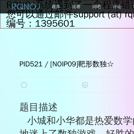
RQNOJ系统遇到了一个程序错
题库
比赛
问吧
讨论
您可以通过邮件support (at
编号：1395601
PID521 / [NOIP09]靶形数独
☆
我的状态
题目评价
题目描述
质量
小城和小华都是热爱数学
查看最后一次评测记录
★★★★★
★★★★☆
地迷上了数独游戏，好胜