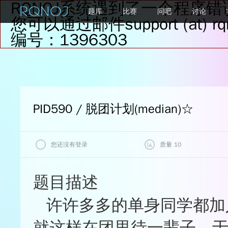
RQNOJ系统遇到了一个程序错
题库
比赛
问吧
讨论
您可以通过邮件support (at
编号：1396303
PID590 / 脱团计划(median)
☆
您还没有登录
质量 10
我的状态
题目评价
题目描述
质量
许许多多的单身同学都加
查看最后一次评测记录
★★★★★
★★★★☆
0%
就这样在团里待一辈子。