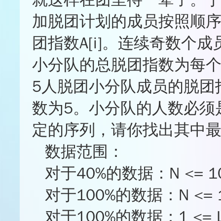
★★★☆☆
0%
加脱团计划的成员按照顺
★★☆☆☆
0%
★☆☆☆☆
0%
团指数A[i]。连续奇数个
★
★
★
★
☆
小分队的总脱团指数为每
5人脱团小分队成员的脱团指数
数为5。小分队的人数必须是
定的序列，请你找出其中
数据范围：
对于40%的数据：N <= 1
对于100%的数据：N <= 1
对于100%的数据：1 <= L < 