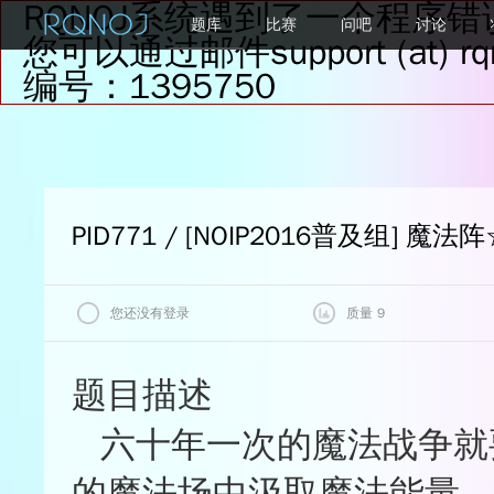
RQNOJ系统遇到了一个程序错
题库
比赛
问吧
讨论
您可以通过邮件support (at
编号：1395750
PID771 / [NOIP2016普及组] 魔法阵
您还没有登录
质量 9
我的状态
题目评价
题目描述
质量
六十年一次的魔法战争就
查看最后一次评测记录
★★★★★
★★★★☆
6.2%
的魔法场中汲取魔法能量