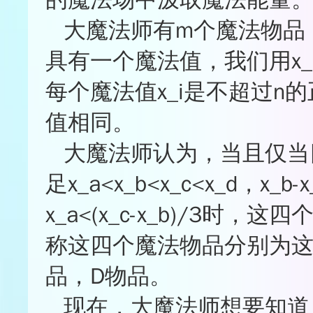
★★★☆☆
0%
大魔法师有m个魔法物品，编
★★☆☆☆
0%
★☆☆☆☆
6.2%
具有一个魔法值，我们用x_
★
★
★
★
☆
每个魔法值x_i是不超过n
值相同。
大魔法师认为，当且仅当四
足x_a<x_b<x_c<x_d，x_b-x
x_a<(x_c-x_b)/3
称这四个魔法物品分别为这
品，D物品。
现在，大魔法师想要知道