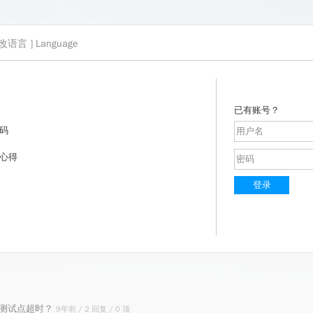
 更改语言 ]
Language
已有账号？
码
心得
登录
5个测试点超时？
9年前 / 2 回复 / 0 顶