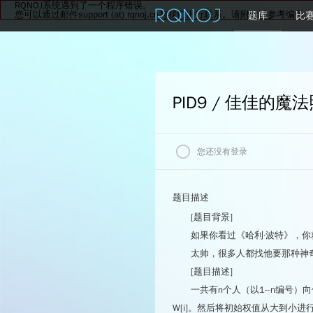
RQNOJ系统遇到了一个程序错误。
您可以通过邮件support (at) rqnoj.cn与我们进行联系。请附错误参考编号：
题库
比
PID9 / 佳佳的魔
您还没有登录
我的状态
题目描述
[题目背景]
如果你看过《哈利·波特》，
查看最后一次评测记录
太帅，很多人都找他要那种神
[题目描述]
一共有n个人（以1--n编号
W[i]。然后将初始权值从大到小进