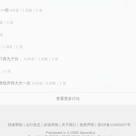
开大一些
9年前 / 1 回复 / 0 顶
复 / 0 顶
 顶
/ 1 回复 / 2 顶
最后只有九十分，
12年前 / 1 回复 / 1 顶
 / 0 顶
值的数组开得大大一点
12年前 / 0 回复 / 1 顶
查看更多讨论
快速帮助
 | 
运行状态
 | 
反馈举报
 | 
关于我们
 | 
免责声明
 | 
浙ICP备11060257号
    Processed in 0.0560	Second(s)
