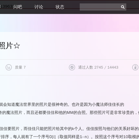
1396319
赛
问吧
讨论
状态
法照片
☆
质量 7
通过人数 2745 / 14443
题目评价
通过统计
质量
7
最短耗时
0ms
你就会知道魔法世界里的照片是很神奇的。也许是因为小魔法师佳佳长的
★★★★★
45.1%
最小内存
0KB
奇的魔法照片，而且还都要佳佳和他的MM的合照。那些照片可是非常珍贵的，
★★★★☆
12.9%
★★★☆☆
6.4%
★★☆☆☆
3.2%
）向佳佳要照片，而佳佳只能把照片给其中的k个人。佳佳按照与他们的关系好坏
★☆☆☆☆
32.2%
行排序，每人就有了一个序号D[i]（取值同样是1--n）。按照这个序号对10取