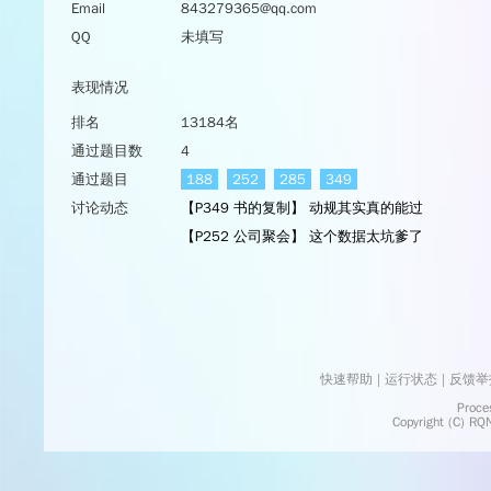
Email
843279365@qq.com
QQ
未填写
表现情况
排名
13184名
通过题目数
4
通过题目
188
252
285
349
讨论动态
【P349 书的复制】 动规其实真的能过
【P252 公司聚会】 这个数据太坑爹了
快速帮助
 | 
运行状态
 | 
反馈举
    Processed in 0.0132	Second(s)
