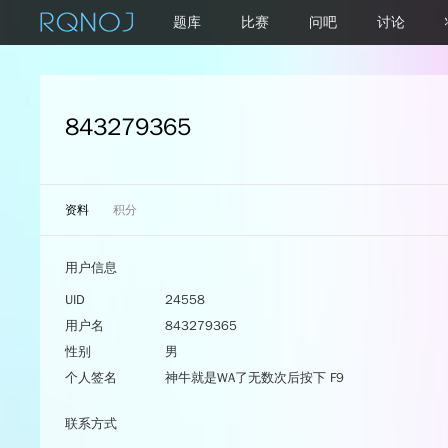
题库
比赛
问吧
讨论
843279365
资料
积分
用户信息
UID
24558
用户名
843279365
性别
男
个人签名
神牛就是WA了无数次后按下 F9
联系方式