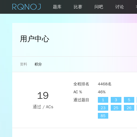
题库
比赛
问吧
讨论
用户中心
资料
积分
全程排名
4468名
19
AC %
46%
通过题目
1
3
5
通过 / ACs
23
25
26
85