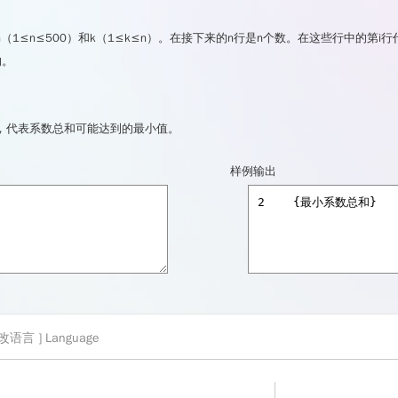
★
★
★
★
☆
1≤n≤500）和k（1≤k≤n）。在接下来的n行是n个数。在这些行中的第i
的。
，代表系数总和可能达到的最小值。
样例输出
 更改语言 ]
Language