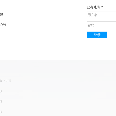
已有账号？
码
心得
登录
复 / 0 顶
 顶
 顶
 顶