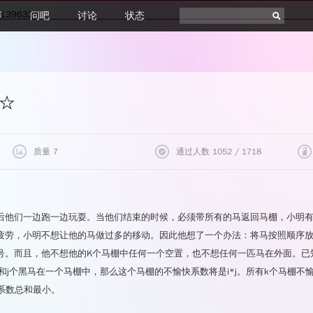
1396324
赛
问吧
讨论
状态
☆
质量 7
通过人数 1052 / 1718
题目评价
通过统计
后他们一边跑一边玩耍。当他们结束的时候，必须带所有的马返回马棚，小明有
质量
7
最短耗时
108ms
疲劳，小明不想让他的马做过多的移动。因此他想了一个办法：将马按照顺序
★★★★★
66.6%
最小内存
0KB
号。而且，他不想他的K个马棚中任何一个空置，也不想任何一匹马在外面。已
★★★★☆
0%
和j个黑马在一个马棚中，那么这个马棚的不愉快系数将是i*j。所有k个马棚
★★★☆☆
0%
★★☆☆☆
0%
系数总和最小。
★☆☆☆☆
33.3%