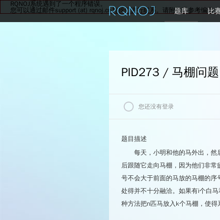
RQNOJ系统遇到了一个程序错误。
您可以通过邮件support (at) rqnoj.cn与我们进行联系。请附错误参考编号：
题库
比
PID273 / 马棚问题
您还没有登录
我的状态
题目描述
每天，小明和他的马外出，然
后跟随它走向马棚，因为他们非常
查看最后一次评测记录
号不会大于前面的马放的马棚的序
处得并不十分融洽。如果有i个白马
种方法把n匹马放入k个马棚，使得