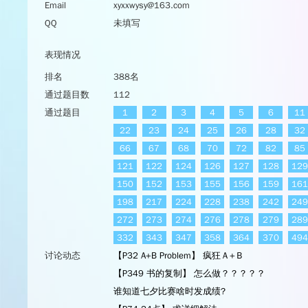
Email
xyxxwysy@163.com
QQ
未填写
表现情况
排名
388名
通过题目数
112
通过题目
1
2
3
4
5
6
11
22
23
24
25
26
28
32
66
67
68
70
72
82
85
121
122
124
126
127
128
129
150
152
153
155
156
159
161
198
217
224
228
238
242
249
272
273
274
276
278
279
289
332
343
347
358
364
370
494
讨论动态
【P32 A+B Problem】 疯狂Ａ+Ｂ
【P349 书的复制】 怎么做？？？？？
谁知道七夕比赛啥时发成绩?